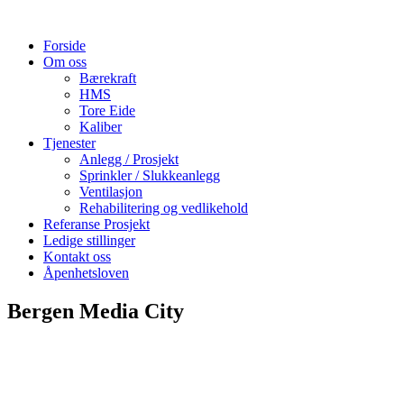
Forside
Om oss
Bærekraft
HMS
Tore Eide
Kaliber
Tjenester
Anlegg / Prosjekt
Sprinkler / Slukkeanlegg
Ventilasjon
Rehabilitering og vedlikehold
Referanse Prosjekt
Ledige stillinger
Kontakt oss
Åpenhetsloven
Bergen Media City