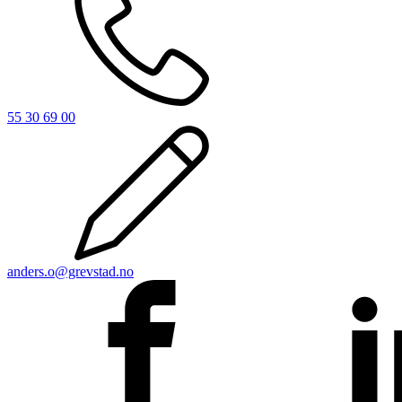
55 30 69 00
anders.o@grevstad.no