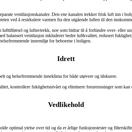
eparate ventilasjonskanaler. Den ene kanalen trekker frisk luft inn i bol
iteten ved å resirkulere varmen fra den utgående luften til den innkomme
lufttilførsel og luftavtrekk, noe som bidrar til å forhindre over- eller 
ed balansert ventilasjon inkluderer bedre luftkvalitet, redusert fuktighe
og helsefremmende innemiljø for beboerne i boligen.
Idrett
tabelt og helsefremmende inneklima for både utøvere og tilskuere.
valitet, kontrollere fuktighetsnivået og eliminere forurensninger som kan
Vedlikehold
de optimal ytelse over tid og da er årlige funksjonstester og filterskifte 