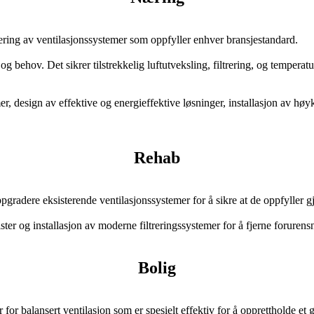
ulering av ventilasjonssystemer som oppfyller enhver bransjestandard.
og behov. Det sikrer tilstrekkelig luftutveksling, filtrering, og temperat
er, design av effektive og energieffektive løsninger, installasjon av hø
Rehab
radere eksisterende ventilasjonssystemer for å sikre at de oppfyller gj
ter og installasjon av moderne filtreringssystemer for å fjerne forurensn
Bolig
or balansert ventilasjon som er spesielt effektiv for å opprettholde et g