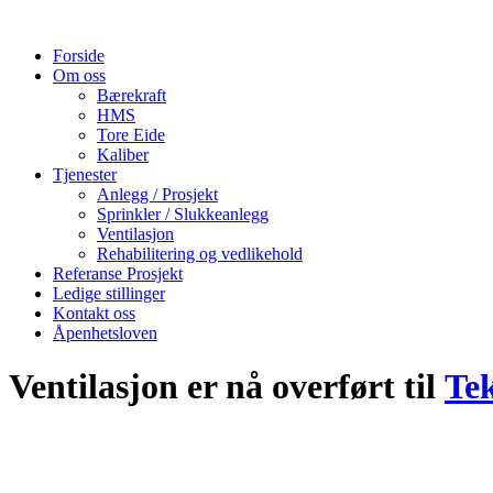
Forside
Om oss
Bærekraft
HMS
Tore Eide
Kaliber
Tjenester
Anlegg / Prosjekt
Sprinkler / Slukkeanlegg
Ventilasjon
Rehabilitering og vedlikehold
Referanse Prosjekt
Ledige stillinger
Kontakt oss
Åpenhetsloven
Ventilasjon er nå overført til
Te
Næring
-
Rehab
-
Bolig
-
Idrett