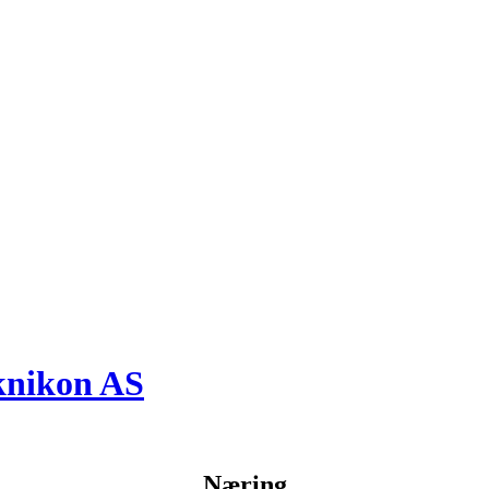
knikon AS
Næring