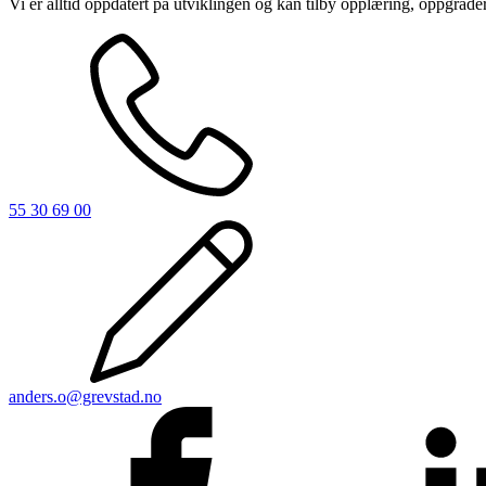
Vi er alltid oppdatert på utviklingen og kan tilby opplæring, oppgrader
55 30 69 00
anders.o@grevstad.no